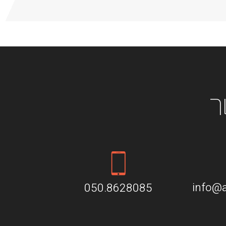
ר
info@a
050.8628085