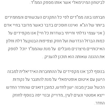
לביטחון המינימאלי אשר אותו מספק הממ"ד.
חברתנו בונה ממ"דים לפי כל התקנים העכשווים והמחמירים
ביותר של הג"א ואיננו חוסכים בדבר כאשר מדובר בחיי אדם
( אני עצמי גדלתי וחייתי בשדרות כל חיי) אנו מקפידים על
כמות הברזל הנדרשת ועל חוזק וצפיפות הבטון,על דלת וחלון
האיכותיים מיצרנים מובלים על מנת שהממ"ד יוכל לספק
את ההגנה שאותה הוא תוכנן להעניק .
בנוסף לכך אנו מקפידים על ההתחברות האידיאלית למבנה
הישן עם איטום אופטימאלי על מנת להתגבר על נקודות
הכשל שבין מבנה ישן לחדש, כמובן דואגים שהחדר החדש
ייצא אסטטי ונעים לעין , מדוייק ובנוי יפה בנוסף לחוזק
החדר.